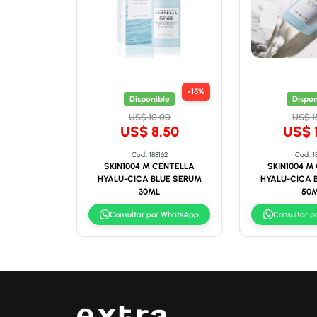
-15%
Disponible
Dispon
US$ 10.00
US$ 1
US$ 8.50
US$ 1
Cod.: 188162
Cod.: 1
SKIN1004 M CENTELLA
SKIN1004 M
HYALU-CICA BLUE SERUM
HYALU-CICA 
30ML
50
Consultar por WhatsApp
Consultar 