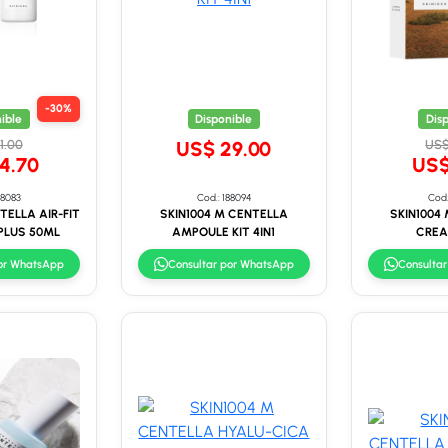
-30%
ible
Disponible
Dis
1.00
US$ 29.00
US$
4.70
US$
88083
Cod.: 188094
Cod.
TELLA AIR-FIT
SKIN1004 M CENTELLA
SKIN1004
PLUS 50ML
AMPOULE KIT 4IN1
CREA
por WhatsApp
Consultar por WhatsApp
Consulta