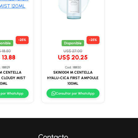
-25%
-25%
ponible
Disponible
 18.50
US$ 27.00
 13.88
US$ 20.25
: 188129
Cod.: 188130
 M CENTELLA
SKIN1004 M CENTELLA
 CLOUDY MIST
HYALU-CICA FIRST AMPOULE
20ML
100ML
r por WhatsApp
Consultar por WhatsApp
Contacto