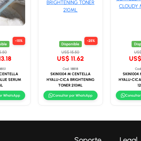
-15%
-25%
ible
Disponible
Dis
5.50
US$ 15.50
US$
3.18
US$ 11.62
US$
88151
Cod.: 188118
Cod.
 CENTELLA
SKIN1004 M CENTELLA
SKIN1004
BLUE SERUM
HYALU-CICA BRIGHTENING
HYALU-CICA
ML
TONER 210ML
1
por WhatsApp
Consultar por WhatsApp
Consulta
Soporte
Legal