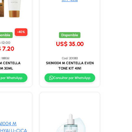
-40%
ponible
Disponible
 12.00
US$ 35.00
 7.20
: 188061
Cod.: 201383
 M CENTELLA
SKIN1004 M CENTELLA EVEN
M 30ML
TONE KIT 4IN1
r por WhatsApp
Consultar por WhatsApp